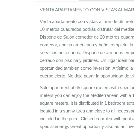
VENTA APARTAMENTO CON VISTAS AL MA
Venta apartamento con vistas al mar de 65 met
10 metros cuadrados podrás disfrutar del mediter
Dispone de Salón comedor de 20 metros cuadrados
comedor, cocina americana y baño completo, la
servicios necesarios. Dispone de armarios empot
cerrado con piscina y jardines. Un lugar ideal p
oportunidad también como inversión. Altísimo la
cuerpo cierto. No deje pasar la oportunidad de v
Sale apartment of 65 square meters with spectac
meters you can enjoy the Mediterranean with a 18
square meters. It is distributed in 1 bedroom ext
located in a sunny area and close to all necessar
included in the price. Closed complex with pool a
special energy. Great opportunity also as an inves