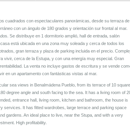
R
ros cuadrados con espectaculares panorámicas, desde su terraza de
ráneo con un ángulo de 180 grados y orientación sur frontal al mar.
. Se distribuye en 1 dormitorio amplió, hall de entrada, salón
 casa está ubicada en una zona muy soleada y cerca de todos los
rados, gran terraza y plaza de parking incluida en el precio. Comple
ara vivir, cerca de la Estupa, y con una energía muy especial. Gran
 rentabilidad. La venta no incluye gastos de escritura y se vende com
ivir en un apartamento con fantásticas vistas al mar.
ular sea views in Benalmádena Pueblo, from its terrace of 10 squar
0 degree angle and south facing to the sea. It has a living room of 2
ended, entrance hall, living room, kitchen and bathroom, the house is
y services. It has fitted wardrobes, large terrace and parking space
nd gardens. An ideal place to live, near the Stupa, and with a very
tment. High profitability.