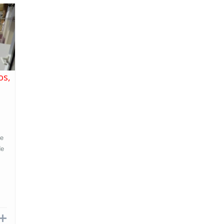
os,
de
de