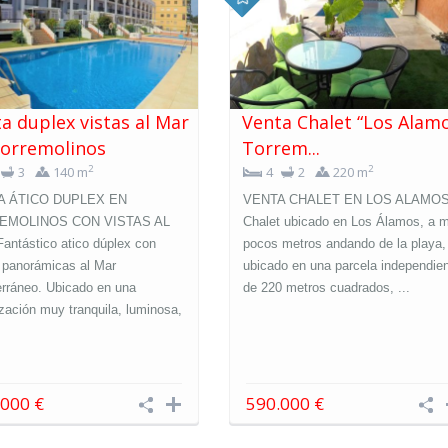
a duplex vistas al Mar
Venta Chalet “Los Alam
Torremolinos
Torrem...
2
2
3
140 m
4
2
220 m
A ÁTICO DUPLEX EN
VENTA CHALET EN LOS ALAMO
EMOLINOS CON VISTAS AL
Chalet ubicado en Los Álamos, a 
antástico atico dúplex con
pocos metros andando de la playa,
 panorámicas al Mar
ubicado en una parcela independie
erráneo. Ubicado en una
de 220 metros cuadrados, ...
zación muy tranquila, luminosa,
.000 €
590.000 €