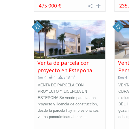
475.000 €
235
Venta de parcela con
Vent
proyecto en Estepona
Ben
2
4
4
348 m
4
VENTA DE PARCELA CON
VENT
PROYECTO Y LICENCIA EN
OBRA 
ESTEPONA Se vende parcela con
exclu
proyecto y licencia de construcción,
DEL H
desde la parcela hay impresionantes
gozan 
vistas panorámicas al mar. ...
del es