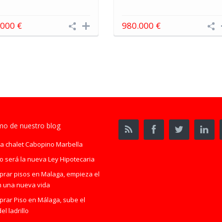
.000 €
980.000 €
imo de nuestro blog
a chalet Cabopino Marbella
 será la nueva Ley Hipotecaria
rar pisos en Malaga, empieza el
n una nueva vida
rar Piso en Málaga, sube el
el ladrillo