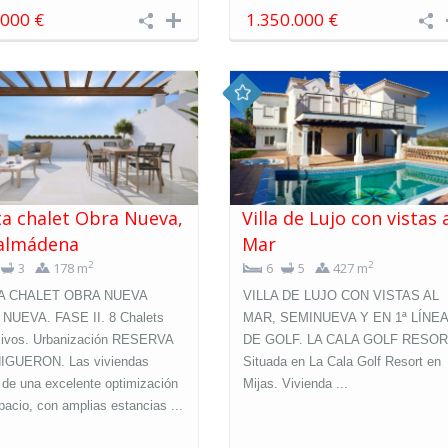
.000 €
1.350.000 €
a chalet Obra Nueva,
Villa de Lujo con vistas 
almádena
Mar
2
2
3
178 m
6
5
427 m
A CHALET OBRA NUEVA
VILLA DE LUJO CON VISTAS AL
NUEVA. FASE II. 8 Chalets
MAR, SEMINUEVA Y EN 1ª LÍNEA
sivos. Urbanización RESERVA
DE GOLF. LA CALA GOLF RESO
IGUERON. Las viviendas
Situada en La Cala Golf Resort en
de una excelente optimización
Mijas. Vivienda ...
pacio, con amplias estancias ...