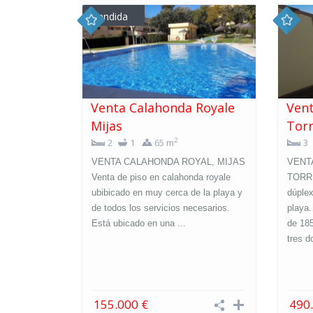
vendida
Venta Calahonda Royale
Vent
Mijas
Tor
2
2
1
65 m
3
VENTA CALAHONDA ROYAL, MIJAS
VENT
Venta de piso en calahonda royale
TORRE
ubibicado en muy cerca de la playa y
dúplex
de todos los servicios necesarios.
playa.
Está ubicado en una ...
de 18
tres d
155.000 €
490