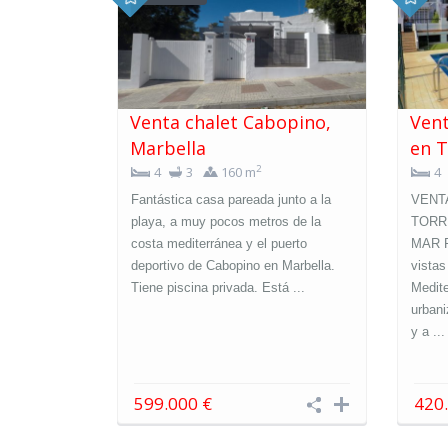
Venta chalet Cabopino,
Vent
Marbella
en 
2
4
3
160 m
4
Fantástica casa pareada junto a la
VENT
playa, a muy pocos metros de la
TORR
costa mediterránea y el puerto
MAR F
deportivo de Cabopino en Marbella.
vistas
Tiene piscina privada. Está ...
Medit
urbani
y a ...
599.000 €
420