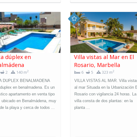
a dúplex en
Villa vistas al Mar en El
almádena
Rosario, Marbella
2
2
2
140 m
6
5
323 m
A DUPLEX BENALMADENA
VILLA VISTAS AL MAR. Villa vista
 duplex en benalmadena. Es un
al mar Situada en la Urbanización 
tico apartamento en venta tipo
Rosario con vigilancia 24 horas. La
x ubicado en Benalmádena, muy
villa consta de dos plantas: en la
de la playa y cerca de todos ...
planta ...