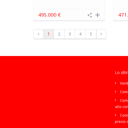
495.000 €
471
1
2
3
4
5
Lo últ
Vent
Como
Comp
año co
Comp
precio d