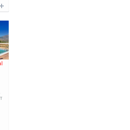
al
RT