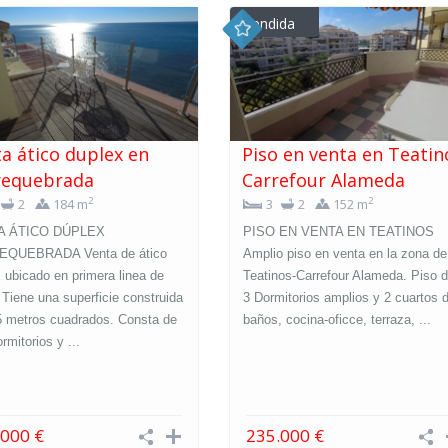
vendida
a ático duplex en
Piso en venta en Teatin
requebrada
Carrefour Alameda
2
2
2
184 m
3
2
152 m
A ÁTICO DÚPLEX
PISO EN VENTA EN TEATINOS
QUEBRADA Venta de ático
Amplio piso en venta en la zona de
 ubicado en primera linea de
Teatinos-Carrefour Alameda. Piso 
 Tiene una superficie construida
3 Dormitorios amplios y 2 cuartos 
5 metros cuadrados. Consta de
baños, cocina-oficce, terraza, ...
ormitorios y ...
.000 €
235.000 €