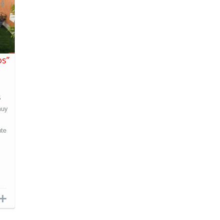
os”
S
muy
nte