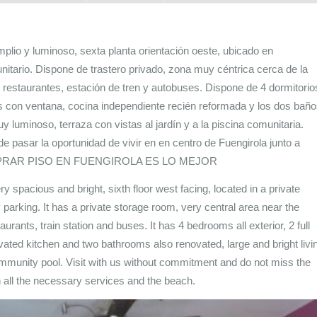
plio y luminoso, sexta planta orientación oeste, ubicado en
nitario. Dispone de trastero privado, zona muy céntrica cerca de la
s, restaurantes, estación de tren y autobuses. Dispone de 4 dormitorio
s con ventana, cocina independiente recién reformada y los dos bañ
luminoso, terraza con vistas al jardín y a la piscina comunitaria.
e pasar la oportunidad de vivir en en centro de Fuengirola junto a
. COMPRAR PISO EN FUENGIROLA ES LO MEJOR
ry spacious and bright, sixth floor west facing, located in a private
arking. It has a private storage room, very central area near the
rants, train station and buses. It has 4 bedrooms all exterior, 2 full
ted kitchen and two bathrooms also renovated, large and bright livi
mmunity pool. Visit with us without commitment and do not miss the
th all the necessary services and the beach.