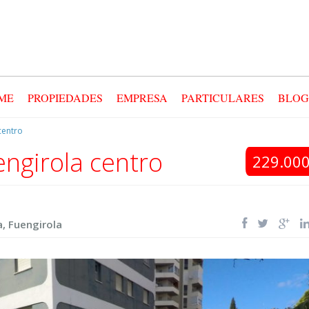
ME
PROPIEDADES
EMPRESA
PARTICULARES
BLOG
centro
ngirola centro
229.000
a
,
Fuengirola