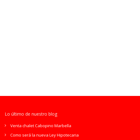
Lo último de nuestro blog
Venta chalet Cabopino Marbella
Como será la nueva Ley Hipotecaria